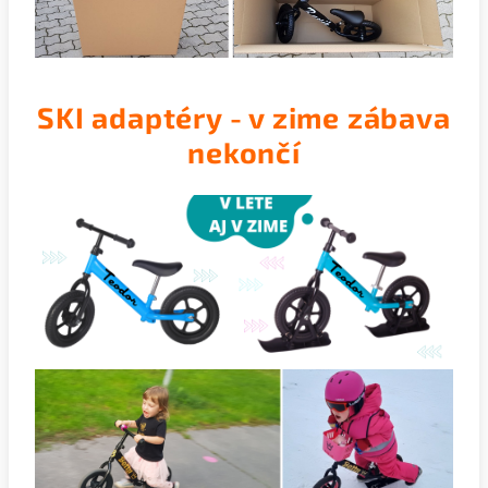
SKI adaptéry - v zime zábava
nekončí