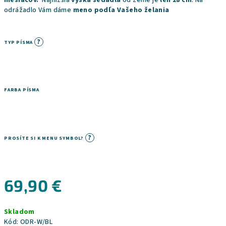
mesiacov.
Najnižšia
výška sedadla
od zeme je
len 28 cm
.
Na
odrážadlo Vám dáme
meno podľa Vašeho želania
?
TYP PÍSMA
FARBA PÍSMA
?
PROSÍTE SI K MENU SYMBOL?
69,90 €
Jednotková
Skladom
cena:
Kód:
ODR-W/BL