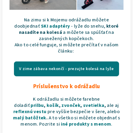
Na zimu si k Mojemu odrážadlu môžete
doobjednať
SKI adaptéry
- lyže do snehu,
ktoré
nasadíte na kolesá
a môžete sa spúšťať na
zasnežených kopčekoch.
Ako to celé funguje, si môžete prečítať v našom
článku:
V zime zábava nekončí - prezujte kolesá na lyže
Príslušenstvo k odrážadlu
K odrážadlu si môžete farebne
doladiť
prilbu
,
košík
,
zvonček
,
svetielka
,
ale aj
reflexnú vestu
pre vyššie bezpečie v šere, alebo
malý batôžtek
.
A to všetko si môžete objednať s
menom. Pozrite si
iné produkty s menom
.