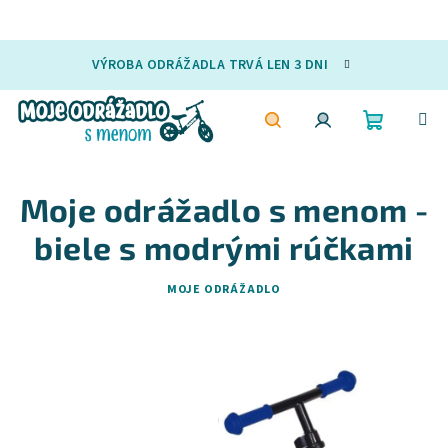
Prejsť
VÝROBA ODRÁŽADLA TRVÁ LEN 3 DNI
na
obsah
Nákupn
Hľadať
Prihlásenie
Moje odrážadlo s menom -
košík
biele s modrými rúčkami
MOJE ODRÁŽADLO