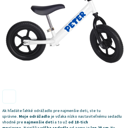
Ak hľadáte ľahké odrážadlo pre najmenšie deti, ste tu
správne.
Moje odrážadlo
je vďaka nízko nastaviteľnému sedadlu
vhodné pre
najmenšie deti
a to už
od 18-tich