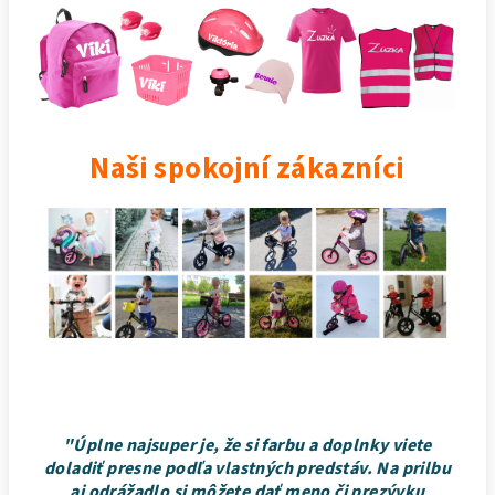
Naši spokojní zákazníci
"Úplne najsuper je, že si farbu a doplnky viete
doladiť presne podľa vlastných predstáv. Na prilbu
aj odrážadlo si môžete dať meno či prezývku