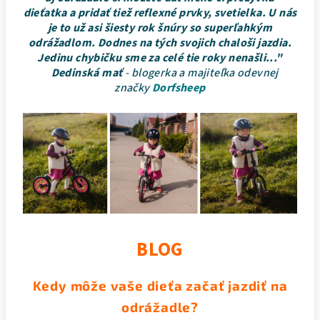
dieťatka a pridať tiež reflexné prvky, svetielka. U nás
je to už asi šiesty rok šnúry so superľahkým
odrážadlom. Dodnes na tých svojich chaloši jazdia.
Jedinu chybičku sme za celé tie roky nenašli..."
Dedinská mať
- blogerka a majiteľka odevnej
značky
Dorfsheep
BLOG
Kedy môže vaše dieťa začať jazdiť na
odrážadle?