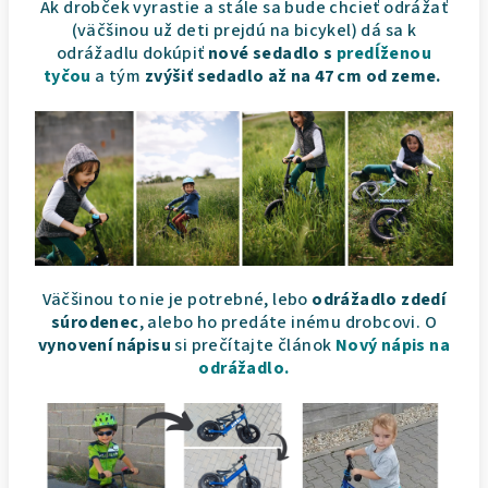
Ak drobček vyrastie a stále sa bude chcieť odrážať
(väčšinou už deti prejdú na bicykel) dá sa k
odrážadlu dokúpiť
nové sedadlo s
predĺženou
tyčou
a tým
zvýšiť sedadlo až na 47 cm od zeme.
Väčšinou to nie je potrebné, lebo
odrážadlo zdedí
súrodenec
, alebo ho predáte inému drobcovi. O
vynovení nápisu
si prečítajte článok
Nový nápis na
odrážadlo.