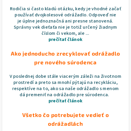
Rodičia si často kladú otázku, kedy je vhodné začať
používať dvojkolesové odrážadlo. Odpoveď nie
je úplne jednoznačná ani presne stanovená.
Správny vek dieťaťa nie je totiž určený žiadnym
číslom či vekom, ale ...
prečítať článok
Ako jednoducho zrecyklovať odrážadlo
pre nového súrodenca
V poslednej dobe stále viacerým záleži na životnom
prostredí a preto sa mnohí pýtajú na recykláciu,
respektíve na to, ako sa naše odrážadlo s menom
dá premeniť na odrážadlo pre súrodenca.
prečítať článok
Všetko čo potrebujete vedieť o
odrážadlách