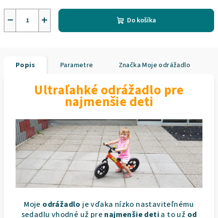
−
+
Do košíka
Popis
Parametre
Značka
Moje odrážadlo
Ultraľahké odrážadlo pre
najmenšie deti
Moje
odrážadlo
je vďaka nízko nastaviteľnému
sedadlu vhodné už pre
najmenšie deti
a to už
od