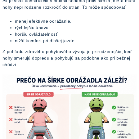
Ak je však konštrukcia v oblasti sedadla príliš široká, dieťa musí
nohy neprirodzene rozkročiť do strán. To môže spôsobovať:
menej efektívne odrážanie,
rýchlejšiu únavu,
horšiu ovládateľnosť,
nižší komfort pri dlhšej jazde.
Z pohľadu zdravého pohybového vývoja je prirodzenejšie, keď
nohy smerujú dopredu a pohybujú sa podobne ako pri bežnej
chôdzi.