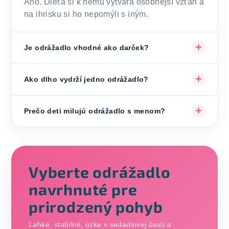
Áno. Dieťa si k nemu vytvára osobnejší vzťah a
na ihrisku si ho nepomýli s iným.
Je odrážadlo vhodné ako darček?
Ako dlho vydrží jedno odrážadlo?
Prečo deti milujú odrážadlo s menom?
Vyberte odrážadlo
navrhnuté pre
prirodzený pohyb
Ľahké, stabilné, úzke v sedadlovej časti a