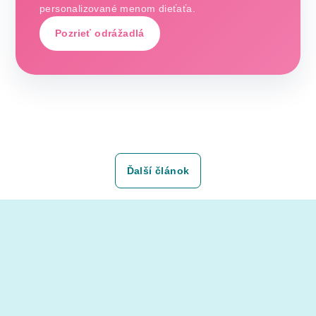
personalizované menom dieťaťa.
Pozrieť odrážadlá
Ďalší článok
Z
á
p
ä
t
i