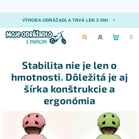
Prejsť
VÝROBA ODRÁŽADLA TRVÁ LEN 3 DNI
na
obsah
Nákupn
Hľadať
Prihlásenie
Stabilita nie je len o
košík
hmotnosti. Dôležitá je aj
šírka konštrukcie a
ergonómia