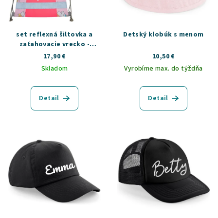
r
o
d
set reflexná šiltovka a
Detský klobúk s menom
zaťahovacie vrecko -
u
unicorn
17,90 €
10,50 €
k
Skladom
Vyrobíme max. do týždňa
t
o
Detail
Detail
v