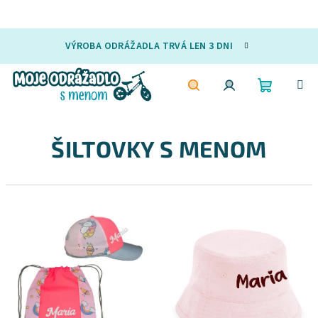
Prejsť
VÝROBA ODRÁŽADLA TRVÁ LEN 3 DNI
na
obsah
Nákupn
Hľadať
Prihlásenie
ŠILTOVKY S MENOM
košík
V
ý
p
i
s
p