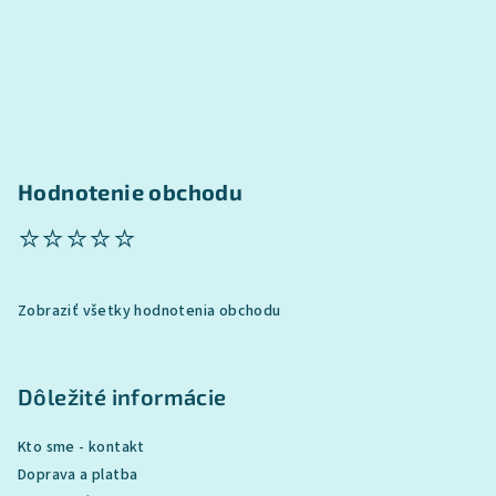
r
v
k
y
v
ý
p
Hodnotenie obchodu
i
s
⭐⭐⭐⭐⭐
u
Zobraziť všetky hodnotenia obchodu
Dôležité informácie
Kto sme - kontakt
Doprava a platba