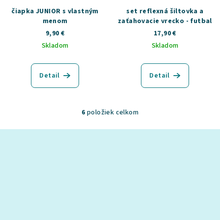
čiapka JUNIOR s vlastným
set reflexná šiltovka a
menom
zaťahovacie vrecko - futbal
9,90 €
17,90 €
Skladom
Skladom
Detail
Detail
6
položiek celkom
O
v
Z
l
á
á
p
d
a
ä
c
t
i
i
e
e
p