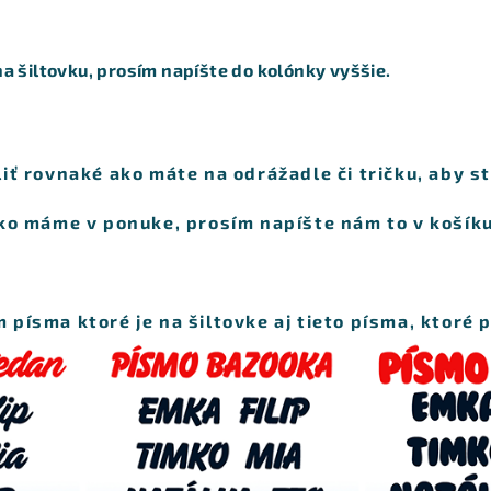
 na šiltovku, prosím napíšte do kolónky vyššie
.
iť rovnaké ako máte na odrážadle či tričku, aby ste
ako máme v ponuke, prosím napíšte nám to v košík
písma ktoré je na šiltovke aj tieto písma, ktoré