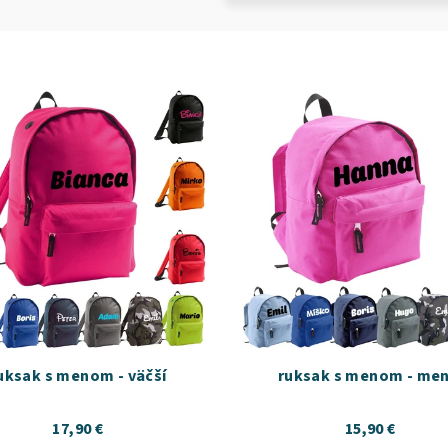
uksak s menom - väčší
ruksak s menom - men
17,90 €
15,90 €