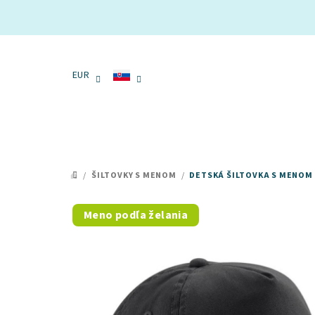
Prejsť
na
obsah
EUR
/
ŠILTOVKY S MENOM
/
DETSKÁ ŠILTOVKA S MENOM
Meno podľa želania