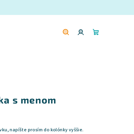
Hľadať
Prihlásenie
Nákupný
košík
vka s menom
ovku, napíšte prosím do kolónky vyššie.