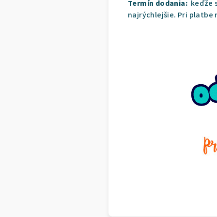
Termín dodania:
keďže s
najrýchlejšie. Pri platbe