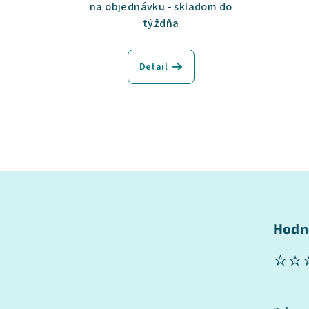
na objednávku - skladom do
týždňa
Detail
Z
á
Hodn
p
⭐⭐
ä
t