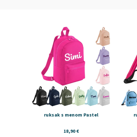
ruksak s menom Pastel
r
18,90 €