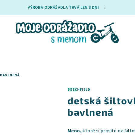
VÝROBA ODRÁŽADLA TRVÁ LEN 3 DNI
 BAVLNENÁ
BEECHFIELD
detská šilto
bavlnená
Meno,
ktoré si prosíte na šilt