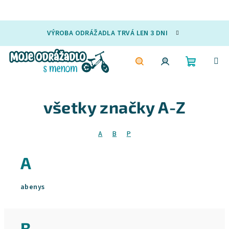
Prejsť
VÝROBA ODRÁŽADLA TRVÁ LEN 3 DNI
na
obsah
Nákupn
Hľadať
Prihlásenie
všetky značky A-Z
košík
A
B
P
A
abenys
B