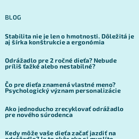
BLOG
Stabilita nie je len o hmotnosti. Dôležitá je
aj šírka konštrukcie a ergonómia
Odrážadlo pre 2 ročné dieťa? Nebude
príliš ťažké alebo nestabilné?
Čo pre dieťa znamená vlastné meno?
Psychologický význam personalizácie
Ako jednoducho zrecyklovať odrážadlo
pre nového súrodenca
Kedy môže vaše dieťa začať jazdiť na
odrážadle? Je to skôr ako si myslíte...