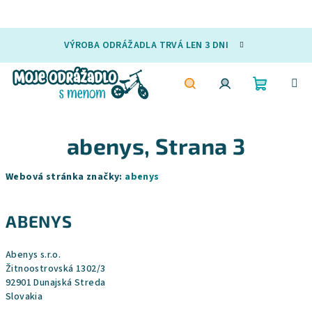
Prejsť
VÝROBA ODRÁŽADLA TRVÁ LEN 3 DNI
na
obsah
Nákupn
Hľadať
Prihlásenie
abenys
, Strana 3
košík
Webová stránka značky:
abenys
ABENYS
Abenys s.r.o.
Žitnoostrovská 1302/3
92901 Dunajská Streda
Slovakia