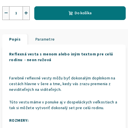
−
+
Do košíka
Popis
Parametre
Reflexná vesta s menom alebo iným textom pre celú
rodinu - neon ružová
Farebné reflexné vesty môžu byť dokonalým doplnkom na
cestách hlavne v šere a tme, kedy vás zrazu premenia z
neviditeľných na viditeľných.
Túto vestu máme v ponuke aj v dospeláckych veľkostiach a
tak si môžete vytvoriť dokonalý set pre celú rodinu.
ROZMERY: