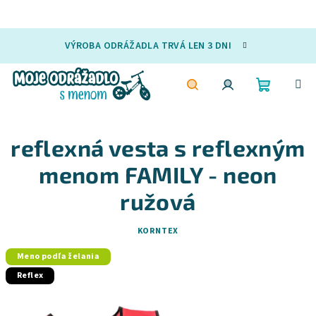
Prejsť
VÝROBA ODRÁŽADLA TRVÁ LEN 3 DNI
na
obsah
Nákupn
Hľadať
Prihlásenie
reflexná vesta s reflexným
košík
menom FAMILY - neon
ružová
KORNTEX
Meno podľa želania
Reflex