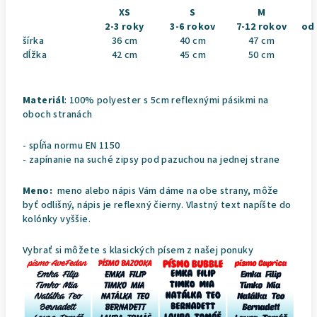
XS
S
M
2-3 roky
3-6 rokov
7-12 rokov
od 
šírka
36 cm
40 cm
47 cm
dĺžka
42 cm
45 cm
50 cm
Materiál
: 100% polyester s 5cm reflexnými pásikmi na
oboch stranách
- spĺňa normu EN 1150
- zapínanie na suché zipsy pod pazuchou na jednej strane
Meno:
meno alebo nápis Vám dáme na obe strany, môže
byť odlišný, nápis je reflexný čierny. Vlastný text napíšte do
kolónky vyššie.
Vybrať si môžete s klasických písem z našej ponuky