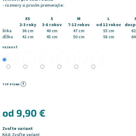
- rozmery si prosím premerajte:
XS
S
M
L
2-3 roky
3-6 rokov
7-12 rokov
od 12 rokov
dosp
šírka
36 cm
40 cm
47 cm
55 cm
62
dĺžka
42 cm
45 cm
50 cm
58 cm
64
VEĽKOSŤ
?
TYP PÍSMA
od
9,90 €
Jednotková
Zvoľte variant
cena:
Kód:
Zvoľte variant