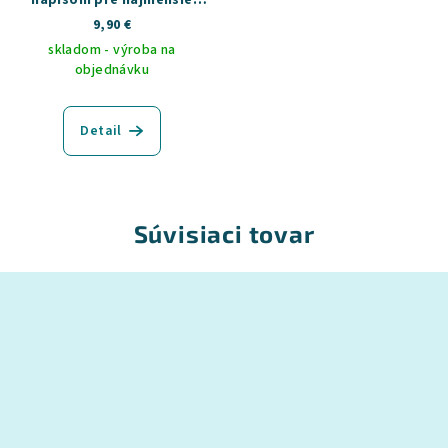
deti
9,90 €
skladom - výroba na
objednávku
Detail
Súvisiaci tovar
Z
á
p
ä
t
i