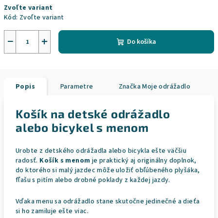
Zvoľte variant
cena:
Kód:
Zvoľte variant
−
+
Do košíka
Popis
Parametre
Značka
Moje odrážadlo
Košík na detské odrážadlo
alebo bicykel s menom
Urobte z detského odrážadla alebo bicykla ešte väčšiu
radosť.
Košík s menom
je praktický aj originálny doplnok,
do ktorého si malý jazdec môže uložiť obľúbeného plyšáka,
fľašu s pitím alebo drobné poklady z každej jazdy.
Vďaka menu sa odrážadlo stane skutočne jedinečné a dieťa
si ho zamiluje ešte viac.