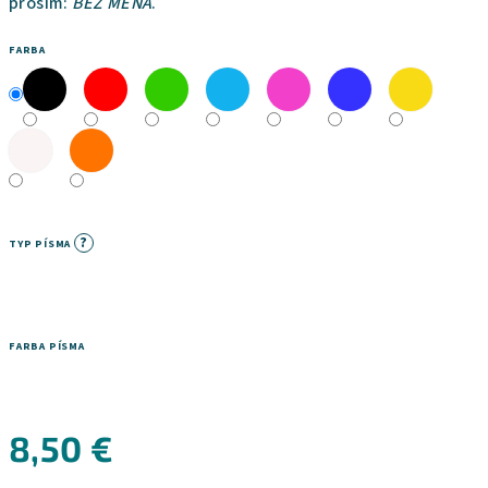
prosím:
BEZ MENA
.
FARBA
?
TYP PÍSMA
FARBA PÍSMA
8,50 €
Jednotková