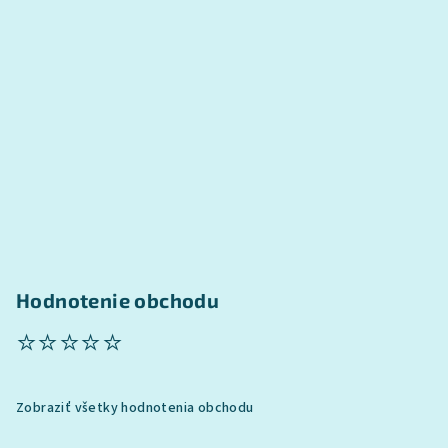
p
ä
t
i
e
Hodnotenie obchodu
⭐⭐⭐⭐⭐
Zobraziť všetky hodnotenia obchodu