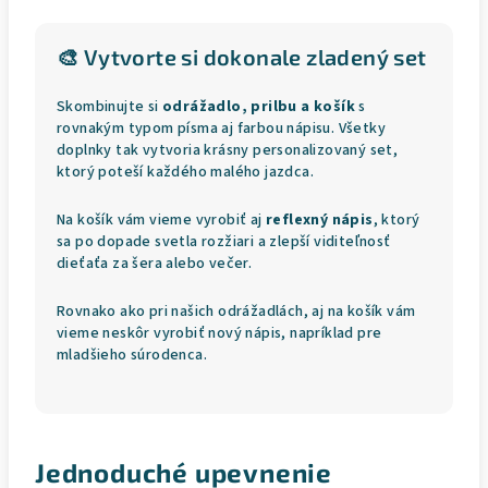
🎨 Vytvorte si dokonale zladený set
Skombinujte si
odrážadlo, prilbu a košík
s
rovnakým typom písma aj farbou nápisu. Všetky
doplnky tak vytvoria krásny personalizovaný set,
ktorý poteší každého malého jazdca.
Na košík vám vieme vyrobiť aj
reflexný nápis
, ktorý
sa po dopade svetla rozžiari a zlepší viditeľnosť
dieťaťa za šera alebo večer.
Rovnako ako pri našich odrážadlách, aj na košík vám
vieme neskôr vyrobiť nový nápis, napríklad pre
mladšieho súrodenca.
Jednoduché upevnenie