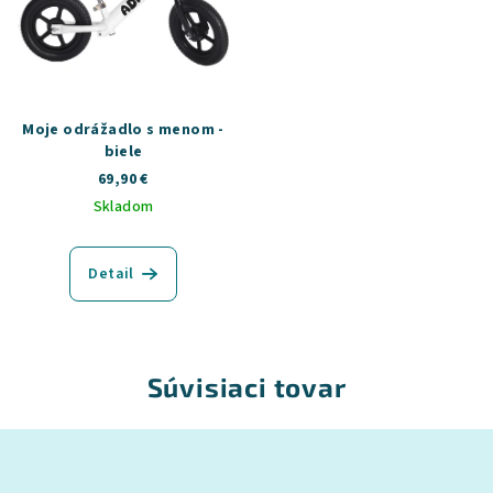
Moje odrážadlo s menom -
biele
69,90 €
Skladom
Detail
Súvisiaci tovar
Z
á