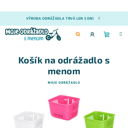
Prejsť
VÝROBA ODRÁŽADLA TRVÁ LEN 3 DNI
na
obsah
Nákupn
Hľadať
Prihlásenie
Košík na odrážadlo s
košík
menom
MOJE ODRÁŽADLO