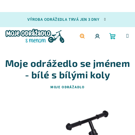
Přejít
VÝROBA ODRÁŽEDLA TRVÁ JEN 3 DNY
na
obsah
Nákupní
Hledat
Přihlášení
Moje odrážedlo se jménem
košík
- bílé s bílými koly
MOJE ODRÁŽADLO