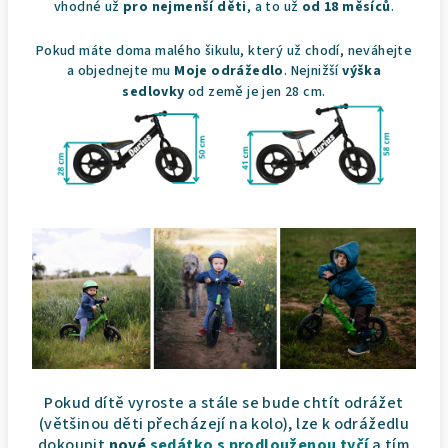
vhodné už
pro nejmenší děti
, a to už
od 18 měsíců
.
Pokud máte doma malého šikulu, který už chodí, neváhejte
a objednejte mu
Moje odrážedlo
. Nejnižší
výška
sedlovky
od země je jen 28 cm.
Pokud dítě vyroste a stále se bude chtít odrážet
(většinou děti přecházejí na kolo), lze k odrážedlu
dokoupit
nové
sedátko s prodlouženou tyčí
a tím