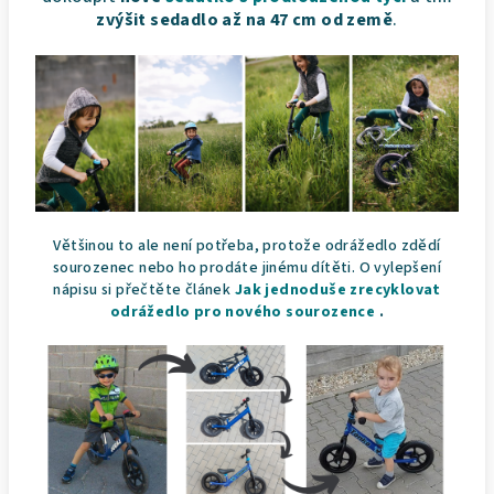
zvýšit sedadlo až na 47 cm od země
.
Většinou to ale není potřeba, protože odrážedlo zdědí
sourozenec nebo ho prodáte jinému dítěti. O vylepšení
nápisu si přečtěte článek
Jak jednoduše zrecyklovat
odrážedlo pro nového sourozence
.