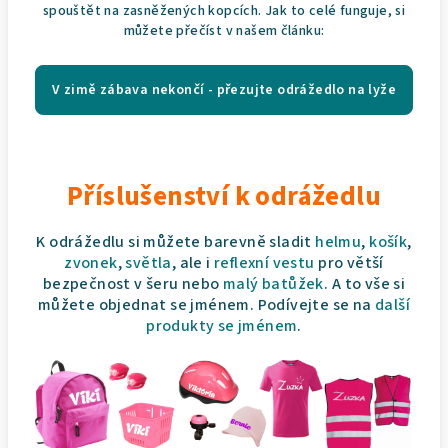
spouštět na zasněžených kopcích. Jak to celé funguje, si
můžete přečíst v našem článku:
V zimě zábava nekončí - přezujte odrážedlo na lyže
Příslušenství k odrážedlu
K odrážedlu si můžete barevně sladit
helmu
,
košík
,
zvonek
,
světla
, ale i
reflexní vestu
pro větší
bezpečnost v šeru nebo
malý batůžek
. A to vše si
můžete objednat se jménem. Podívejte se na
další
produkty se jménem
.