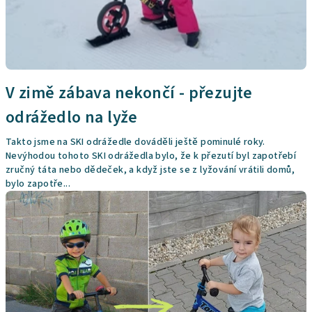
á
n
k
ů
V zimě zábava nekončí - přezujte
odrážedlo na lyže
Takto jsme na SKI odrážedle dováděli ještě pominulé roky.
Nevýhodou tohoto SKI odrážedla bylo, že k přezutí byl zapotřebí
zručný táta nebo dědeček, a když jste se z lyžování vrátili domů,
bylo zapotře...