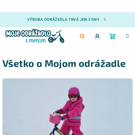
Přejít
VÝROBA ODRÁŽEDLA TRVÁ JEN 3 DNY
na
obsah
Nákupní
Hledat
Přihlášení
Všetko o Mojom odrážadle
košík
V
ý
p
i
s
č
l