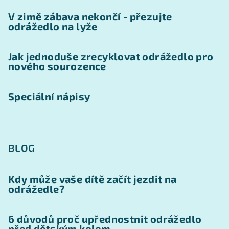
V zimě zábava nekončí - přezujte
odrážedlo na lyže
Jak jednoduše zrecyklovat odrážedlo pro
nového sourozence
Speciální nápisy
BLOG
Kdy může vaše dítě začít jezdit na
odrážedle?
6 důvodů proč upřednostnit odrážedlo
před dětským kolem