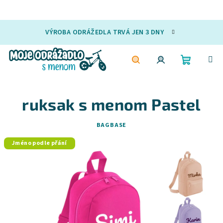
Přejít
VÝROBA ODRÁŽEDLA TRVÁ JEN 3 DNY
na
obsah
Nákupní
Hledat
Přihlášení
ruksak s menom Pastel
košík
BAGBASE
Jméno podle přání