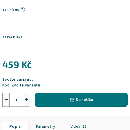
?
TYP PÍSMA
BARVA PÍSMA
459 Kč
Měrná
Zvolte variantu
cena:
Kód:
Zvolte variantu
−
+
Do košíku
Popis
Parametry
Videa (1)