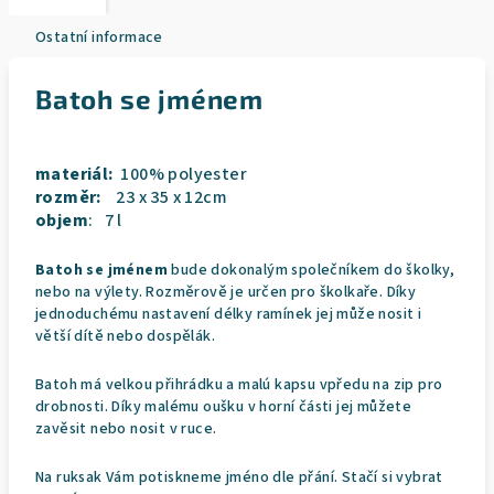
Ostatní informace
Batoh se jménem
materiál:
100% polyester
rozměr:
23 x 35 x 12cm
objem
: 7 l
Batoh se jménem
bude dokonalým společníkem do školky,
nebo na výlety. Rozměrově je určen pro školkaře. Díky
jednoduchému nastavení délky ramínek jej může nosit i
větší dítě nebo dospělák.
Batoh má velkou přihrádku a malú kapsu vpředu na zip pro
drobnosti. Díky malému oušku v horní části jej můžete
zavěsit nebo nosit v ruce.
Na ruksak Vám potiskneme jméno dle přání. Stačí si vybrat